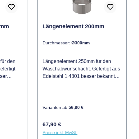
0mm
Längenelement 200mm
Durchmesser:
Ø300mm
für den
Längenelement 250mm für den
fertigt
Wäschabwurfschacht. Gefertigt aus
ser
Edelstahl 1.4301 besser bekannt
auch als V2A. Gesamtlänge beträgt
00mm, es
200mm, es wird keine Schelle zur
efestigung
Befestigung der Rohrteile
der
untereinander benötigt. Eine
Varianten ab
56,90 €
g
Befestigung Wandseitig wird
zwingend
jedoch zwingend empfohlen. Das
Regulärer Preis:
67,90 €
ement ist
Längenelement ist in Durchmesser
Preise inkl. MwSt.
 und
Ø250mm und 300mm verfügbar.