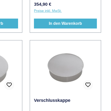
zwingend
von 150 auf 60mmEinbaulänge
Regulärer Preis:
354,90 €
ement ist
Türanschluss 470m (Rohrlänge
Preise inkl. MwSt.
 und
530mm)
rb
In den Warenkorb
Verschlusskappe