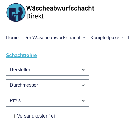
m Hauptinhalt springen
Zur Suche springen
Zur Hauptnavigation springen
Home
Der Wäscheabwurfschacht
Komplettpakete
Ei
Schachtrohre
Hersteller
Durchmesser
Preis
Filter hinzufügen: Versandkostenfrei
Versandkostenfrei