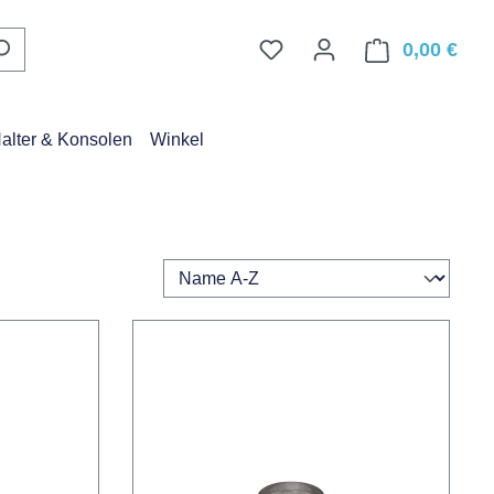
Du hast 0 Produkte auf d
0,00 €
Ware
alter & Konsolen
Winkel