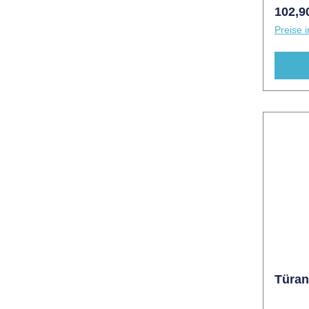
Wandse
Regulä
102,9
empfoh
Preise i
in Du
300mm 
Türan