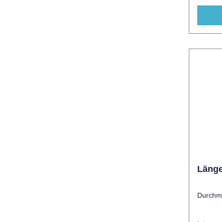
300mm 
Läng
Durchm