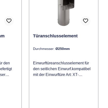
mm
Türanschlusselement
Durchmesser:
Ø250mm
r den
Einwurftüreanschlusselement für
fertigt
den seitlichen Einwurf.kompatibel
ser
mit der Einwurftüre Art: XT-
WÄ15 und Einwurfklappe Art: XT-
0mm, es
WÄ14Gesamthöhe
efestigung
1000mmDurchmesser wahlweise
der
250 oder 300mmEinbaulänge
g
940mmTiefe Türanschluss kürzbar