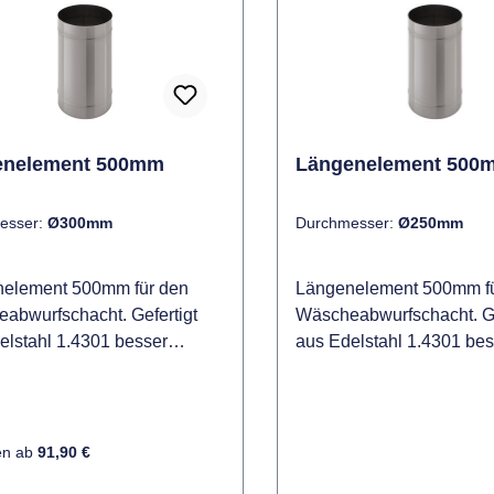
enelement 500mm
Längenelement 500
esser:
Ø300mm
Durchmesser:
Ø250mm
element 500mm für den
Längenelement 500mm fü
abwurfschacht. Gefertigt
Wäscheabwurfschacht. Ge
elstahl 1.4301 besser
aus Edelstahl 1.4301 bes
t auch als V2A.
bekannt auch als V2A.
länge beträgt 500mm, es
Gesamtlänge beträgt 50
eine Schelle zur Befestigung
wird keine Schelle zur B
hrteile untereinander
der Rohrteile untereinan
en ab
91,90 €
gt. Eine Befestigung
benötigt. Eine Befestigun