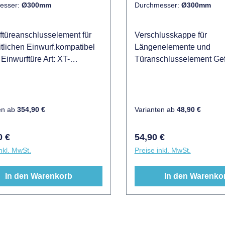
esser:
Ø300mm
Durchmesser:
Ø300mm
ftüreanschlusselement für
Verschlusskappe für
itlichen Einwurf.kompatibel
Längenelemente und
 Einwurftüre Art: XT-
Türanschlusselement Gefe
nd Einwurfklappe Art: XT-
Edelstahl 1.4301 besser
esamthöhe
auch als V2A
mDurchmesser wahlweise
der 300mmEinbaulänge
en ab
354,90 €
Varianten ab
48,90 €
iefe Türanschluss kürzbar
0 auf 60mmEinbaulänge
rer Preis:
Regulärer Preis:
0 €
54,90 €
chluss 470m (Rohrlänge
nkl. MwSt.
Preise inkl. MwSt.
)
In den Warenkorb
In den Warenko