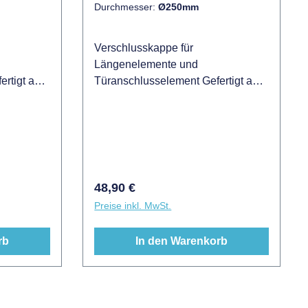
Durchmesser:
Ø250mm
Verschlusskappe für
Längenelemente und
rtigt aus
Türanschlusselement Gefertigt aus
 bekannt
Edelstahl 1.4301 besser bekannt
auch als V2A
Regulärer Preis:
48,90 €
Preise inkl. MwSt.
rb
In den Warenkorb