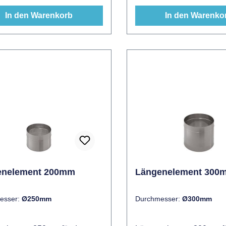
verfügbar.
300mm verfügbar.
In den Warenkorb
In den Warenko
enelement 200mm
Längenelement 300
esser:
Ø250mm
Durchmesser:
Ø300mm