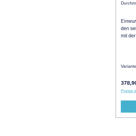
Durchm
Einwur
den se
mit der
WÄ15 u
WÄ14G
1000m
250 o
Variant
940mmT
von 15
Regulä
378,9
Türans
Preise i
530mm