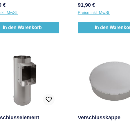
itig wird jedoch zwingend
Wandseitig wird jedoch 
rer Preis:
Regulärer Preis:
0 €
91,90 €
len. Das Längenelement ist
empfohlen. Das Längenel
nkl. MwSt.
Preise inkl. MwSt.
rchmesser Ø250mm und
in Durchmesser Ø250mm
verfügbar.
300mm verfügbar.
In den Warenkorb
In den Warenko
schlusselement
Verschlusskappe