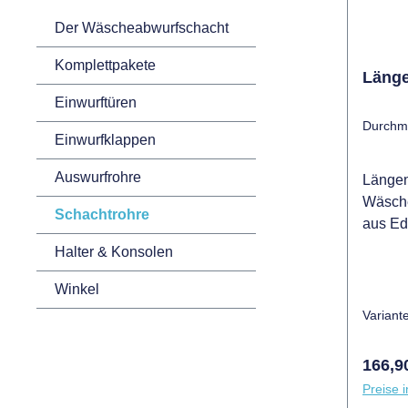
Der Wäscheabwurfschacht
Komplettpakete
Läng
Einwurftüren
Durchm
Einwurfklappen
Auswurfrohre
Längen
Wäsche
Schachtrohre
aus Ed
bekann
Halter & Konsolen
Gesamt
Winkel
wird k
der Ro
Variant
benöti
Wandse
Regulä
166,9
empfoh
Preise i
in Du