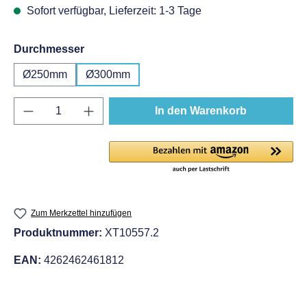
Sofort verfügbar, Lieferzeit: 1-3 Tage
auswählen
Durchmesser
Ø250mm
Ø300mm
Produkt Anzahl: Gib den gewünschten Wert e
In den Warenkorb
Zum Merkzettel hinzufügen
Produktnummer:
XT10557.2
EAN:
4262462461812