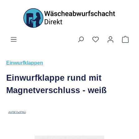
Zum Hauptinhalt springen
Du hast 0 Produk
Ware
Einwurfklappen
Einwurfklappe rund mit
Magnetverschluss - weiß
Bildergalerie überspringen