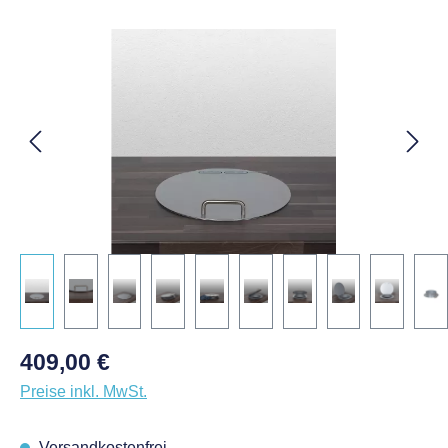
Bildergalerie überspringen
Regulärer Preis:
409,00 €
Preise inkl. MwSt.
Versandkostenfrei