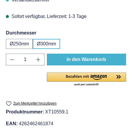
Sofort verfügbar, Lieferzeit: 1-3 Tage
auswählen
Durchmesser
Ø250mm
Ø300mm
Produkt Anzahl: Gib den gewünschten Wert e
In den Warenkorb
Zum Merkzettel hinzufügen
Produktnummer:
XT10559.1
EAN:
4262462461874