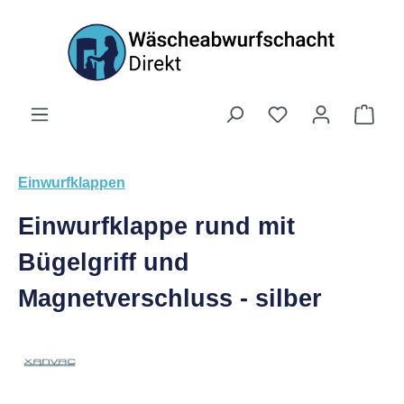
Zum Hauptinhalt springen
Du hast 0 Produk
Ware
Einwurfklappen
Einwurfklappe rund mit
Bügelgriff und
Magnetverschluss - silber